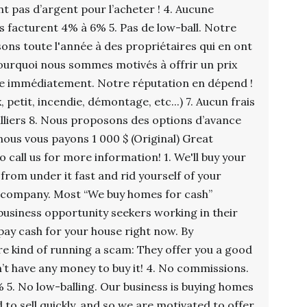
nt pas d’argent pour l’acheter ! 4. Aucune
 facturent 4% à 6% 5. Pas de low-ball. Notre
sons toute l'année à des propriétaires qui en ont
ourquoi nous sommes motivés à offrir un prix
re immédiatement. Notre réputation en dépend !
x, petit, incendie, démontage, etc...) 7. Aucun frais
lliers 8. Nous proposons des options d’avance
nous vous payons 1 000 $ (Original) Great
o call us for more information! 1. We'll buy your
from under it fast and rid yourself of your
l company. Most “We buy homes for cash”
usiness opportunity seekers working in their
pay cash for your house right now. By
e kind of running a scam: They offer you a good
’t have any money to buy it! 4. No commissions.
 5. No low-balling. Our business is buying homes
 to sell quickly, and so we are motivated to offer