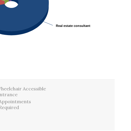
Real estate consultant
Real estate consultant
heelchair Accessible
ntrance
Appointments
Required