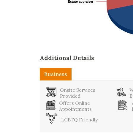
Estate appraiser
Estate appraiser
Additional Details
Business
Onsite Services
W
Provided
E
Offers Online
Appointments
LGBTQ Friendly