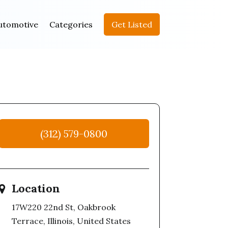
utomotive
Categories
Get Listed
(312) 579-0800
Location
17W220 22nd St, Oakbrook
Terrace, Illinois, United States