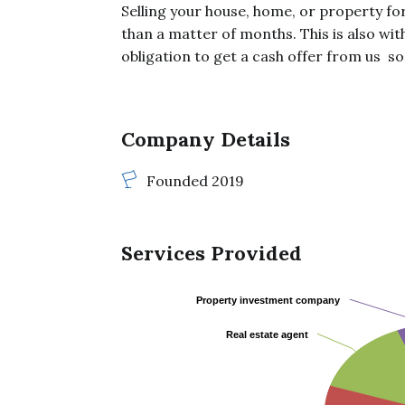
Selling your house, home, or property fo
than a matter of months. This is also wit
obligation to get a cash offer from us  so 
Company Details
Founded 2019
Services Provided
Property investment company
Property investment company
Real estate agent
Real estate agent