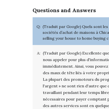
Questions and Answers
Q:
(Traduit par Google) Quels sont le
sociétés d’achat de maisons à Chica
selling your house to home buying 
A:
(Traduit par Google) Excellente que
nous appeler pour plus d'informati
immédiatement. Ainsi, vous pouvez
des maux de tête liés à votre propr
La plupart des promoteurs du pro
l'argent » ne sont rien d'autre qu
travaillant pendant leur temps libr
nécessaires pour payer comptant p
des autres services sont en quelqu