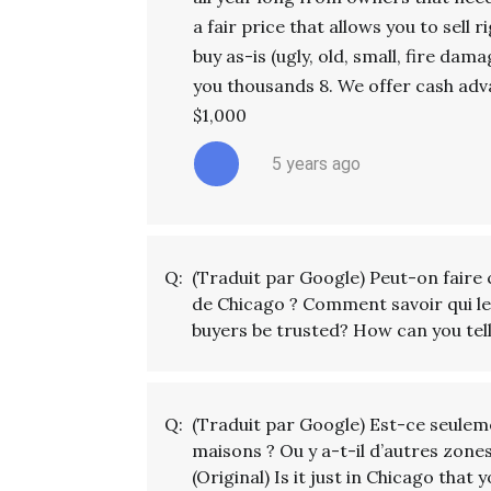
a fair price that allows you to sell
buy as-is (ugly, old, small, fire dam
you thousands 8. We offer cash adv
$1,000
5 years ago
Q:
(Traduit par Google) Peut-on faire
de Chicago ? Comment savoir qui le 
buyers be trusted? How can you tel
Q:
(Traduit par Google) Est-ce seulem
maisons ? Ou y a-t-il d’autres zone
(Original) Is it just in Chicago tha