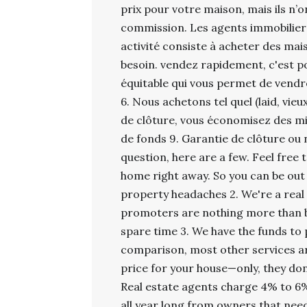
prix pour votre maison, mais ils n’o
commission. Les agents immobiliers
activité consiste à acheter des mai
besoin. vendez rapidement, c'est p
équitable qui vous permet de vend
6. Nous achetons tel quel (laid, vieu
de clôture, vous économisez des mi
de fonds 9. Garantie de clôture ou 
question, here are a few. Feel free t
home right away. So you can be out 
property headaches 2. We're a rea
promoters are nothing more than b
spare time 3. We have the funds to 
comparison, most other services ar
price for your house—only, they don
Real estate agents charge 4% to 6%
all year long from owners that need